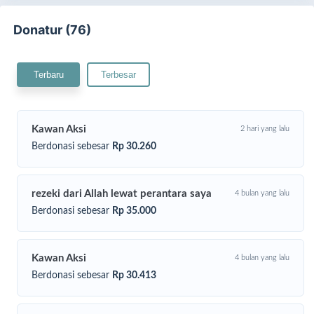
Donatur (76)
Terbaru
Terbesar
Kawan Aksi
2 hari yang lalu
Berdonasi sebesar
Rp 30.260
Mbah Ruminah kini menumpang tinggal di rumah cucunya,
rezeki dari Allah lewat perantara saya
4 bulan yang lalu
yang bekerja serabutan dengan penghasilan pas-pasan. Sang
Berdonasi sebesar
Rp 35.000
cucu tetap setia merawat mereka, sebagai bentuk rasa terima
kasih karena sejak kecil ia dibesarkan dan disekolahkan oleh
Mbah Ruminah dan suaminya.
Kawan Aksi
4 bulan yang lalu
Setiap hari, Mbah harus menempuh Jarak cukup hanya untuk
Berdonasi sebesar
Rp 30.413
tiba di lokasi berjualan.
Nafasnya sering tersengal, lututnya
kerap bergetar,
namun ia tidak pernah berhenti.