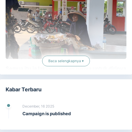
Baca selengkapnya ▾
Semua itu ia lakukan bukan hanya untuk dirinya
sendiri, tetapi untuk suami tercinta yang sudah
10 tahun terbaring lumpuh karena stroke.
Kabar Terbaru
Di balik tubuh rentanya, tersimpan kekuatan hati yang luar
biasa. Mbah Ruminah, 80 tahun, berdiri di pinggir SPBU dari
December, 16 2025
pagi hingga sore hanya untuk menunggu pembeli yang
Campaign is published
kadang tak datang. Penghasilannya yang tak menentu sekitar
15.000-25.000 rupiah sering tidak cukup untuk kebutuhan
harian mereka.