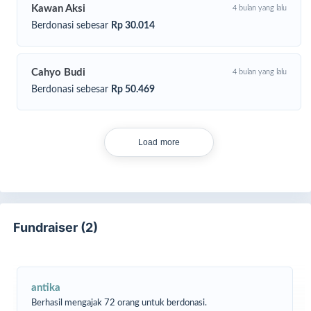
Kawan Aksi
4 bulan yang lalu
Terik matahari, hujan deras, bahkan dinginnya malam tak
pernah menjadi alasan untuk menyerah. Kadang, ia hanya
Berdonasi sebesar
Rp 30.014
bisa
duduk lemas di pinggir pom bensin
, berharap ada satu
dua pembeli yang datang.
Cahyo Budi
4 bulan yang lalu
Berdonasi sebesar
Rp 50.469
Load more
Fundraiser (2)
antika
Berhasil mengajak 72 orang untuk berdonasi.