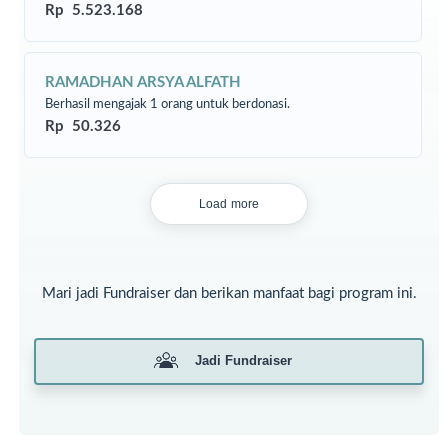
Rp 5.523.168
RAMADHAN ARSYA ALFATH
Berhasil mengajak 1 orang untuk berdonasi.
Rp 50.326
Kehidupan Mbah Ruminah sangat sederhana, penuh
keterbatasan, tetapi juga penuh ketulusan. Di usia yang sudah
renta, ia masih memikul beban yang seharusnya tidak lagi
Load more
ditanggung seorang lansia.
Mari kita hadir menjadi cahaya di hari senja Mbah Ruminah.
Uluran tangan kita bisa menjadi harapan baru, meringankan
beban, dan menghadirkan senyum yang mungkin sudah lama
Mari jadi Fundraiser dan berikan manfaat bagi program ini.
tertahan.
Mari bantu Mbah Ruminah menikmati masa tua
Jadi Fundraiser
dengan layak, tanpa harus lagi menahan lapar
dan kelelahan di usia senjanya.
Yuk, salurkan niat baikmu dengan cara :