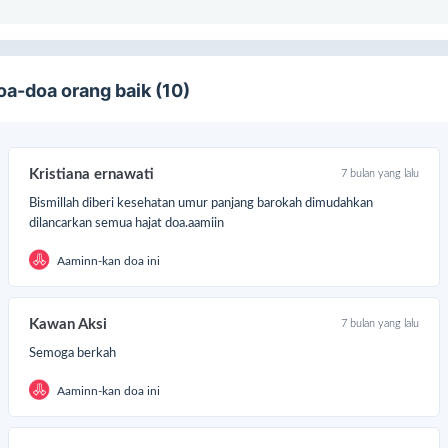
oa-doa orang baik (10)
Kristiana ernawati
7 bulan yang lalu
Bismillah diberi kesehatan umur panjang barokah dimudahkan
dilancarkan semua hajat doa.aamiin
Aaminn-kan doa ini
Kawan Aksi
7 bulan yang lalu
Semoga berkah
Aaminn-kan doa ini