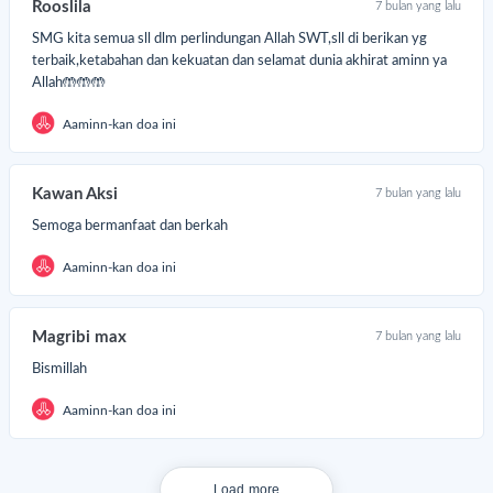
Rooslila
7 bulan yang lalu
SMG kita semua sll dlm perlindungan Allah SWT,sll di berikan yg
terbaik,ketabahan dan kekuatan dan selamat dunia akhirat aminn ya
Allah🤲🤲🤲
Aaminn-kan doa ini
Kawan Aksi
7 bulan yang lalu
Semoga bermanfaat dan berkah
Aaminn-kan doa ini
Magribi max
7 bulan yang lalu
Bismillah
Aaminn-kan doa ini
Load more