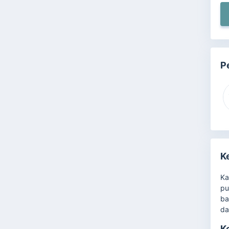
P
K
Ka
pu
ba
da
K