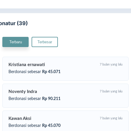
onatur (39)
Terbaru
Terbesar
Kristiana ernawati
7 bulan yang lalu
Berdonasi sebesar
Rp 45.071
Noventy Indra
7 bulan yang lalu
o, jangan ditunda!
Berdonasi sebesar
Rp 90.211
tu langkah kecil dari kamu bisa jadi kebahagiaan besar buat orang
in.
Tunaikan fidyah sekarang dan rasakan berkahnya
Kawan Aksi
7 bulan yang lalu
Berdonasi sebesar
Rp 45.070