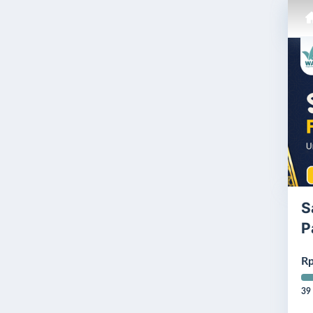
S
P
Rp
39