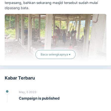
terpasang, bahkan sekarang masjid tersebut sudah mulai
dipasang bata.
Baca selengkapnya ▾
Sayangnya kondisi Masjid yang belum sempurna,
sholat
hanya beralaskan terpal, lantai masih berlapis tanah dan
Kabar Terbaru
krikil, dahi merasa sakit setiap kali sujud menempel lantai
tanah dan krikil.
Belum lagi keadaan gelap gulita karena
belum adanya listrik, terpasak penerangan hanya dengan lilin.
May, 5 2023
Campaign is published