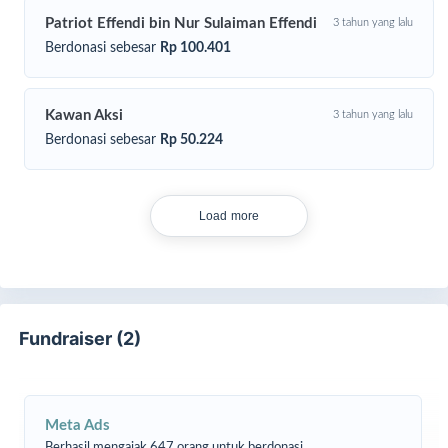
Patriot Effendi bin Nur Sulaiman Effendi
3 tahun yang lalu
Berdonasi sebesar
Rp 100.401
Kawan Aksi
3 tahun yang lalu
Berdonasi sebesar
Rp 50.224
Yuk berpartisipasi dalam program patungan lantai Masjid
Banghana. Semoga jadi amal jariyah. Aamiin.
Load more
Salurkan wakaf terbaik Anda dengan cara:
1. Klik tombol “SEDEKAH SEKARANG”
2. Masukkan nominal donasi
3. Pilih metode pembayaran QRIS, Metode Transfer (BCA,
Fundraiser (2)
BNI, Mandiri, BCA, BRI, BSI) dan transfer ke no. rekening yang
tertera.
Sahabat juga bisa membagikan halaman galang dana ini agar
Meta Ads
semakin banyak yang turut ikut berbuat kebaikan.
Berhasil mengajak 647 orang untuk berdonasi.