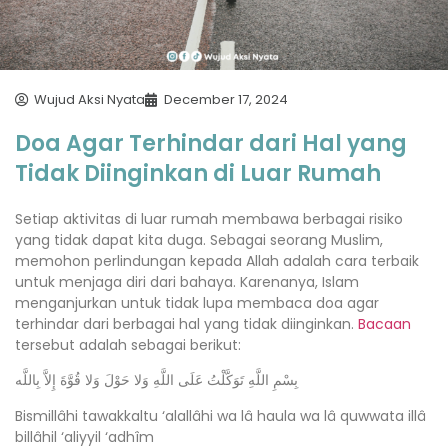
Wujud Aksi Nyata
December 17, 2024
Doa Agar Terhindar dari Hal yang
Tidak Diinginkan di Luar Rumah
Setiap aktivitas di luar rumah membawa berbagai risiko
yang tidak dapat kita duga. Sebagai seorang Muslim,
memohon perlindungan kepada Allah adalah cara terbaik
untuk menjaga diri dari bahaya. Karenanya, Islam
menganjurkan untuk tidak lupa membaca doa agar
terhindar dari berbagai hal yang tidak diinginkan.
Bacaan
tersebut adalah sebagai berikut:
بِسْمِ اللَّهِ تَوَكَّلْتُ عَلَى اللَّهِ وَلا حَوْلَ وَلا قُوَّةَ إِلاَّ بِاللَّه
Bismillâhi tawakkaltu ‘alallâhi wa lâ haula wa lâ quwwata illâ
billâhil ‘aliyyil ‘adhîm