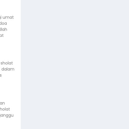
gi umat
 doa
llah
at
 sholat
u dalam
s
dan
holat
gganggu