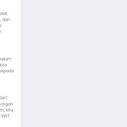
olat
, dan
a
n
ebelum
kita
kepada
 SWT
longan
, kita
h SWT.