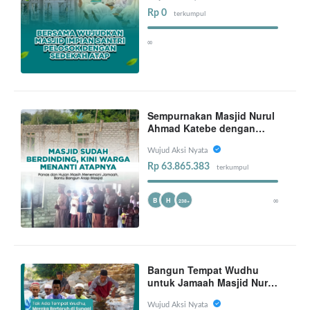
Rp 0
terkumpul
∞
Sempurnakan Masjid Nurul
Ahmad Katebe dengan
Atap yang Layak
Wujud Aksi Nyata
Rp 63.865.383
terkumpul
∞
B
H
238+
Bangun Tempat Wudhu
untuk Jamaah Masjid Nur
Rahman NTT
Wujud Aksi Nyata