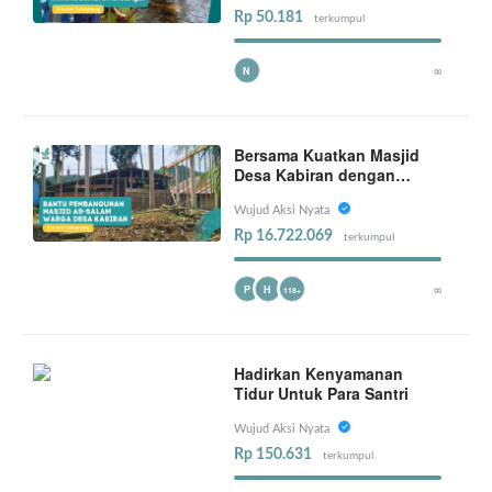
Rp 50.181
terkumpul
∞
N
Bersama Kuatkan Masjid
Desa Kabiran dengan
Sedekah Semen
Wujud Aksi Nyata
Rp 16.722.069
terkumpul
∞
P
H
118+
Hadirkan Kenyamanan
Tidur Untuk Para Santri
Wujud Aksi Nyata
Rp 150.631
terkumpul