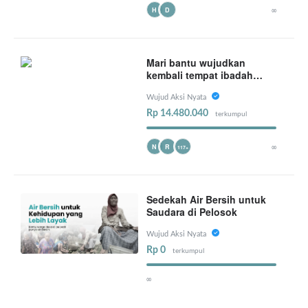
∞
H
D
Mari bantu wujudkan
kembali tempat ibadah
yang layak bagi warga
Pobila
Wujud Aksi Nyata
Rp 14.480.040
terkumpul
∞
N
R
117+
Sedekah Air Bersih untuk
Saudara di Pelosok
Wujud Aksi Nyata
Rp 0
terkumpul
∞