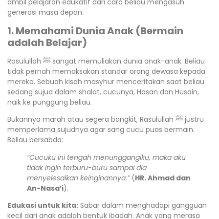
ambil pelajaran edukatif dari cara beliau mengasuh
generasi masa depan.
1. Memahami Dunia Anak (Bermain
adalah Belajar)
Rasulullah ﷺ sangat memuliakan dunia anak-anak. Beliau
tidak pernah memaksakan standar orang dewasa kepada
mereka. Sebuah kisah masyhur menceritakan saat beliau
sedang sujud dalam shalat, cucunya, Hasan dan Husain,
naik ke punggung beliau.
Bukannya marah atau segera bangkit, Rasulullah ﷺ justru
memperlama sujudnya agar sang cucu puas bermain.
Beliau bersabda:
“Cucuku ini tengah menunggangiku, maka aku
tidak ingin terburu-buru sampai dia
menyelesaikan keinginannya.”
(
HR. Ahmad dan
An-Nasa’i
).
Edukasi untuk kita:
Sabar dalam menghadapi gangguan
kecil dari anak adalah bentuk ibadah. Anak yang merasa