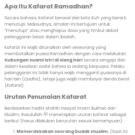
Apa Itu Kafarat Ramadhan?
Secara bahasa, Kafarat berasal dari kata
Kufr
yang berarti
menutupi. Maksudnya, amalan ini bertujuan untuk
“menutupi” atau menghapus dosa yang timbul akibat
pelanggaran besar dalam ibadah.
Kafarat ini wajib ditunaikan oleh seseorang yang
membatalkan puasa Ramadhan dengan cara melakukan
hubungan suami istri di siang hari
secara sengaja dan
dalam keadaan sadar bahwa ia sedang berpuasa. Pelaku
pelanggaran ini tidak hanya wajib mengganti puasanya di
hari lain (
Qadha
), tetapi juga wajib membayar denda berat
(
Kafarat
).
Urutan Penunaian Kafarat
Berdasarkan hadits shahih riwayat Imam Bukhari dan
Muslim, Rasulullah ﷺ menetapkan urutan kafarat sebagai
berikut (harus dilakukan berurutan sesuai kemampuan):
Memerdekakan seorang budak muslim.
(Saat ini