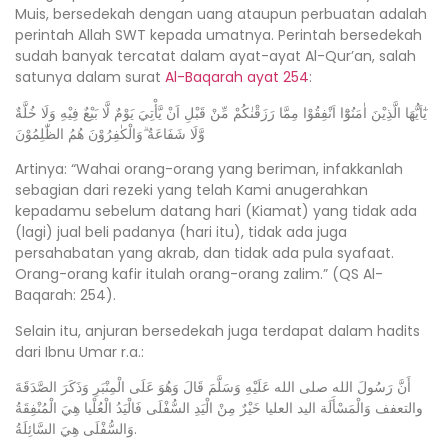
Muis, bersedekah dengan uang ataupun perbuatan adalah
perintah Allah SWT kepada umatnya. Perintah bersedekah
sudah banyak tercatat dalam ayat-ayat Al-Qur’an, salah
satunya dalam surat
Al-Baqarah ayat 254
:
يٰٓاَيُّهَا الَّذِيْنَ اٰمَنُوْٓا اَنْفِقُوْا مِمَّا رَزَقْنٰكُمْ مِّنْ قَبْلِ اَنْ يَّأْتِيَ يَوْمٌ لَّا بَيْعٌ فِيْهِ وَلَا خُلَّةٌ
وَّلَا شَفَاعَةٌ ۗوَالْكٰفِرُوْنَ هُمُ الظّٰلِمُوْنَ
Artinya: “Wahai orang-orang yang beriman, infakkanlah
sebagian dari rezeki yang telah Kami anugerahkan
kepadamu sebelum datang hari (Kiamat) yang tidak ada
(lagi) jual beli padanya (hari itu), tidak ada juga
persahabatan yang akrab, dan tidak ada pula syafaat.
Orang-orang kafir itulah orang-orang zalim.” (QS Al-
Baqarah: 254).
Selain itu, anjuran bersedekah juga terdapat dalam hadits
dari Ibnu Umar r.a.:
أَنَّ رَسُولَ الله صلى الله عَلَيْهِ وَسَلَّمَ قَالَ وَهُوَ عَلَى الْمِنْبَرِ وَذَكَرَ الصَّدَقَةَ
والتعفف وَالْمَسْأَلَة اليد العليا خَيْرٌ مِنْ الْيَدِ السُّفْلَى فَالْيَدُ الْعُلْيا هِيَ الْمُنْفِقَةُ
وَالسُّفْلَى هِيَ السَّائِلَةُ.