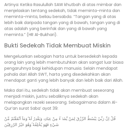
Artinya: Ketika Rasulullah SAW khutbah di atas mimbar dan
menjelaskan tentang sedekah, tidak meminta-minta dan
meminta-minta, beliau bersabda. “Tangan yang di atas
lebih baik daripada tangan yang di bawah, tangan yang di
atas adalah yang berinfak dan yang di bawah yang
meminta.” (HR Al-Bukhari).
Bukti Sedekah Tidak Membuat Miskin
Mengeluarkan sebagian harta untuk bersedekah kepada
orang lain yang lebih membutuhkan akan sangat luar biasa
pengaruhnya bagi kehidupan manusia. Selain mendapat
pahala dari Allah SWT, harta yang disedekahkan akan
mendapat ganti yang lebih banyak dan lebih baik dari Allah.
Maka dari itu, sedekah tidak akan membuat seseorang
menjadi miskin, justru sebaliknya sedekah akan
melapangkan rezeki seseorang. Sebagaimana dalam Al-
Qur’an surat Saba’ ayat 39:
قُلْ اِنَّ رَبِّيْ يَبْسُطُ الرِّزْقَ لِمَنْ يَّشَاۤءُ مِنْ عِبَادِهٖ وَيَقْدِرُ لَهٗ ۗوَمَآ اَنْفَقْتُمْ مِّنْ
شَيْءٍ فَهُوَ يُخْلِفُهٗ ۚوَهُوَ خَيْرُ الرّٰزِقِيْنَ