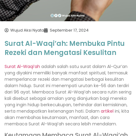
Wujud Aksi Nyata
September 17, 2024
Surat Al-Waqi’ah: Membuka Pintu
Rezeki dan Mengatasi Kesulitan
Surat Al-Waqi’ah
adalah salah satu surat dalam Al-Qur’an
yang diyakini memiliki banyak manfaat spiritual, termasuk
memperlancar rezeki dan mengatasi berbagai kesulitan
dalam hidup. Surat ini menempati urutan ke-56 dan terdiri
dari 96 ayat. Membaca Surat Al-Waqi’ah secara rutin sering
kali disebut sebagai amalan yang dianjurkan bagi mereka
yang ingin hidup berkecukupan, terhindar dari kemiskinan,
serta mendapatkan ketenangan hati. Dalam
artikel
ini, kita
akan membahas keutamaan, manfaat, dan cara
membaca Surat Al-Waqi’ah secara lebih mendalam.
Keutamaan Membaca Surat Al-Waqi’ah