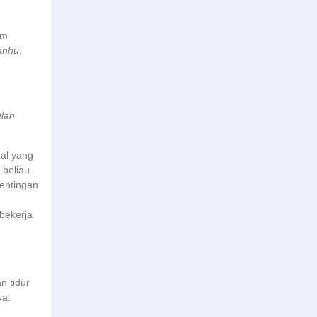
um
‘anhu
,
ulah
al yang
 beliau
pentingan
bekerja
n tidur
ya: