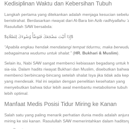
Kedisiplinan Waktu dan Kebersihan Tubuh
Langkah pertama yang ditekankan adalah menjaga kesucian sebel
beristirahat. Berdasarkan riwayat dari Al-Bara bin Azib
radhiyallahu 
Rasulullah SAW bersabda:
$إِذَا أَتَيْتَ مَضْجَعَكَ فَتَوَضَّأْ وُضُوءَكَ لِلصَّلَاةِ$
“Apabila engkau hendak mendatangi tempat tidurmu, maka berwud
sebagaimana wudumu untuk shalat.”
(
HR. Bukhari & Muslim
).
Selain itu, Nabi SAW sangat membenci kebiasaan begadang untuk h
sia-sia. Dalam hadits riwayat Bukhari dan Muslim, disebutkan bahwa
membenci berbincang-bincang setelah shalat Isya jika tidak ada ke
yang mendesak. Hal ini sejalan dengan penelitian kesehatan yang
menyebutkan bahwa tidur lebih awal membantu metabolisme tubuh 
lebih optimal.
Manfaat Medis Posisi Tidur Miring ke Kanan
Salah satu yang paling menarik perhatian dunia medis adalah anjura
miring ke sisi kanan. Rasulullah SAW memerintahkan dalam haditsn