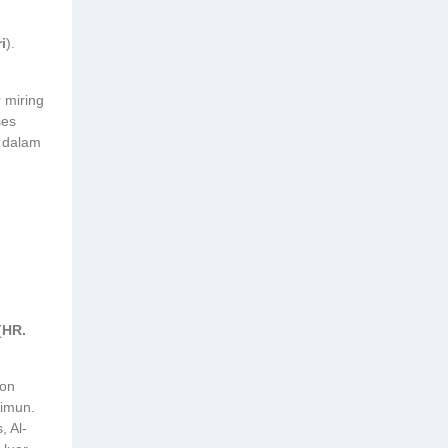
i
).
 miring
ses
n dalam
(
HR.
mon
 imun.
 Al-