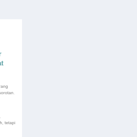
r
t
rang
sorotan.
,
, tetapi