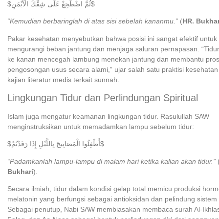
$ثُمَّ اضْطَجِعْ عَلَى شِقِّكَ الْأَيْمَنِ$
“Kemudian berbaringlah di atas sisi sebelah kananmu.”
(
HR. Bukhar
Pakar kesehatan menyebutkan bahwa posisi ini sangat efektif untuk
mengurangi beban jantung dan menjaga saluran pernapasan. “Tidur
ke kanan mencegah lambung menekan jantung dan membantu pro
pengosongan usus secara alami,” ujar salah satu praktisi kesehata
kajian literatur medis terkait sunnah.
Lingkungan Tidur dan Perlindungan Spiritual
Islam juga mengatur keamanan lingkungan tidur. Rasulullah SAW
menginstruksikan untuk memadamkan lampu sebelum tidur:
$أَطْفِئُوا الْمَصَابِيحَ بِاللَّيْلِ إِذَا رَقَدْتُمْ$
“Padamkanlah lampu-lampu di malam hari ketika kalian akan tidur.”
Bukhari
).
Secara ilmiah, tidur dalam kondisi gelap total memicu produksi hor
melatonin yang berfungsi sebagai antioksidan dan pelindung sistem
Sebagai penutup, Nabi SAW membiasakan membaca surah Al-Ikhlas,