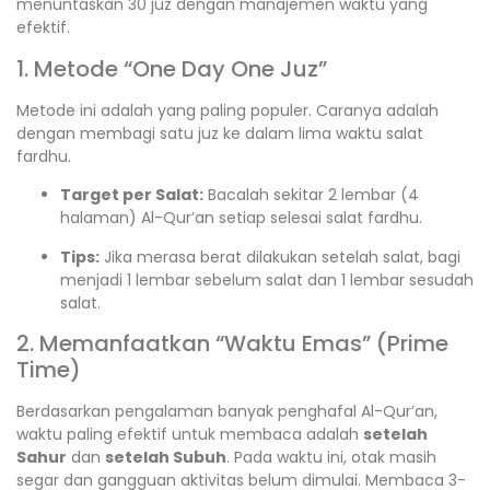
menuntaskan 30 juz dengan manajemen waktu yang
efektif.
1. Metode “One Day One Juz”
Metode ini adalah yang paling populer. Caranya adalah
dengan membagi satu juz ke dalam lima waktu salat
fardhu.
Target per Salat:
Bacalah sekitar 2 lembar (4
halaman) Al-Qur’an setiap selesai salat fardhu.
Tips:
Jika merasa berat dilakukan setelah salat, bagi
menjadi 1 lembar sebelum salat dan 1 lembar sesudah
salat.
2. Memanfaatkan “Waktu Emas” (Prime
Time)
Berdasarkan pengalaman banyak penghafal Al-Qur’an,
waktu paling efektif untuk membaca adalah
setelah
Sahur
dan
setelah Subuh
. Pada waktu ini, otak masih
segar dan gangguan aktivitas belum dimulai. Membaca 3-