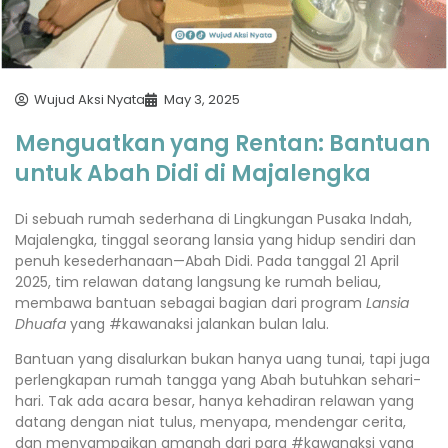
Wujud Aksi Nyata
May 3, 2025
Menguatkan yang Rentan: Bantuan
untuk Abah Didi di Majalengka
Di sebuah rumah sederhana di Lingkungan Pusaka Indah,
Majalengka, tinggal seorang lansia yang hidup sendiri dan
penuh kesederhanaan—Abah Didi. Pada tanggal 21 April
2025, tim relawan datang langsung ke rumah beliau,
membawa bantuan sebagai bagian dari program
Lansia
Dhuafa
yang #kawanaksi jalankan bulan lalu.
Bantuan yang disalurkan bukan hanya uang tunai, tapi juga
perlengkapan rumah tangga yang Abah butuhkan sehari-
hari. Tak ada acara besar, hanya kehadiran relawan yang
datang dengan niat tulus, menyapa, mendengar cerita,
dan menyampaikan amanah dari para #kawanaksi yang