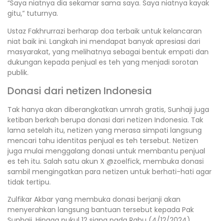
“Saya niatnya dia sekamar sama saya. Saya niatnya kayak
gitu,” tuturnya.
Ustaz Fakhrurrazi berharap doa terbaik untuk kelancaran
niat baik ini. Langkah ini mendapat banyak apresiasi dari
masyarakat, yang melihatnya sebagai bentuk empati dan
dukungan kepada penjual es teh yang menjadi sorotan
publik.
Donasi dari netizen Indonesia
Tak hanya akan diberangkatkan umrah gratis, Sunhaji juga
ketiban berkah berupa donasi dari netizen Indonesia. Tak
lama setelah itu, netizen yang merasa simpati langsung
mencari tahu identitas penjual es teh tersebut. Netizen
juga mulai menggalang donasi untuk membantu penjual
es teh itu. Salah satu akun X @zoelfick, membuka donasi
sambil mengingatkan para netizen untuk berhati-hati agar
tidak tertipu.
Zulfikar Akbar yang membuka donasi berjanji akan
menyerahkan langsung bantuan tersebut kepada Pak
Sunhaji. Hingga pukul 12 siang pada Rabu (4/12/2024),