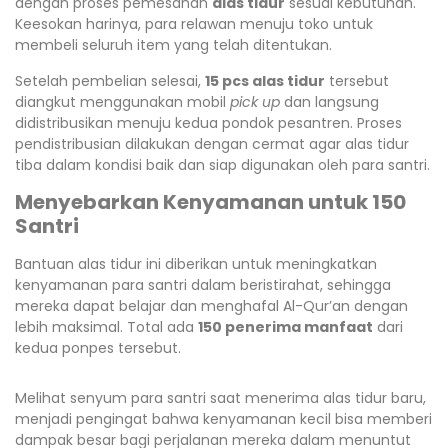
dengan proses pemesanan
alas tidur
sesuai kebutuhan.
Keesokan harinya, para relawan menuju toko untuk
membeli seluruh item yang telah ditentukan.
Setelah pembelian selesai,
15 pcs alas tidur
tersebut
diangkut menggunakan mobil
pick up
dan langsung
didistribusikan menuju kedua pondok pesantren. Proses
pendistribusian dilakukan dengan cermat agar alas tidur
tiba dalam kondisi baik dan siap digunakan oleh para santri.
Menyebarkan Kenyamanan untuk 150
Santri
Bantuan alas tidur ini diberikan untuk meningkatkan
kenyamanan para santri dalam beristirahat, sehingga
mereka dapat belajar dan menghafal Al-Qur’an dengan
lebih maksimal. Total ada
150 penerima manfaat
dari
kedua ponpes tersebut.
Melihat senyum para santri saat menerima alas tidur baru,
menjadi pengingat bahwa kenyamanan kecil bisa memberi
dampak besar bagi perjalanan mereka dalam menuntut